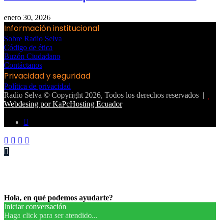
enero 30, 2026
Información institucional
Sobre Radio Selva
Código de ética
Buzón Ciudadano
Contáctanos
Privacidad y seguridad
Política de privacidad
Radio Selva © Copyright 2026, Todos los derechos reservados |
Webdesing por KaPcHosting Ecuador
Instagram
Facebook
Twitter
WhatsApp
Telegram
Botón
volver
arriba
Hola, en qué podemos ayudarte?
Iniciar conversación
Haga click para ser atendido...