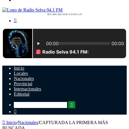
Buscar
por
Inicio
Locales
Nacionales
Provincial
Internacionales
Editorial
Buscar
Switch
por
skin
Inicio
/
Nacionales
/
CAPTURADA LA PRIMERA MÁS
BUSCADA.