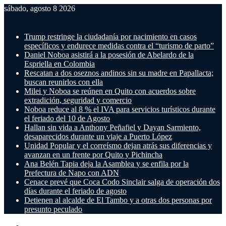
sábado, agosto 8 2026
Noticias de última hora
Trump restringe la ciudadanía por nacimiento en casos
específicos y endurece medidas contra el “turismo de parto”
Daniel Noboa asistirá a la posesión de Abelardo de la
Espriella en Colombia
Rescatan a dos oseznos andinos sin su madre en Papallacta;
buscan reunirlos con ella
Milei y Noboa se reúnen en Quito con acuerdos sobre
extradición, seguridad y comercio
Noboa reduce al 8 % el IVA para servicios turísticos durante
el feriado del 10 de Agosto
Hallan sin vida a Anthony Peñafiel y Dayan Sarmiento,
desaparecidos durante un viaje a Puerto López
Unidad Popular y el correísmo dejan atrás sus diferencias y
avanzan en un frente por Quito y Pichincha
Ana Belén Tapia deja la Asamblea y se enfila por la
Prefectura de Napo con ADN
Cenace prevé que Coca Codo Sinclair salga de operación dos
días durante el feriado de agosto
Detienen al alcalde de El Tambo y a otras dos personas por
presunto peculado
Menú