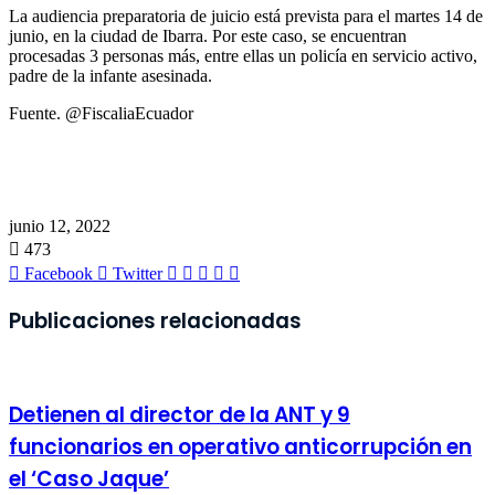
La audiencia preparatoria de juicio está prevista para el martes 14 de
junio, en la ciudad de Ibarra. Por este caso, se encuentran
procesadas 3 personas más, entre ellas un policía en servicio activo,
padre de la infante asesinada.
Fuente. @FiscaliaEcuador
junio 12, 2022
473
LinkedIn
Pinterest
WhatsApp
Telegram
Imprimir
Facebook
Twitter
Publicaciones relacionadas
Detienen al director de la ANT y 9
funcionarios en operativo anticorrupción en
el ‘Caso Jaque’