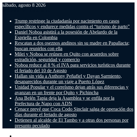
sábado, agosto 8 2026
Noticias de última hora
Trump restringe la ciudadanía por nacimiento en casos
específicos y endurece medidas contra el “turismo de parto”
Daniel Noboa asistirá a la posesión de Abelardo de la
Espriella en Colombia
Rescatan a dos oseznos andinos sin su madre en Papallacta;
buscan reunirlos con ella
Milei y Noboa se reúnen en Quito con acuerdos sobre
extradición, seguridad y comercio
Noboa reduce al 8 % el IVA para servicios turísticos durante
el feriado del 10 de Agosto
Hallan sin vida a Anthony Peñafiel y Dayan Sarmiento,
desaparecidos durante un viaje a Puerto López
Unidad Popular y el correísmo dejan atrás sus diferencias y
avanzan en un frente por Quito y Pichincha
Ana Belén Tapia deja la Asamblea y se enfila por la
Prefectura de Napo con ADN
Cenace prevé que Coca Codo Sinclair salga de operación dos
días durante el feriado de agosto
Detienen al alcalde de El Tambo y a otras dos personas por
presunto peculado
Menú