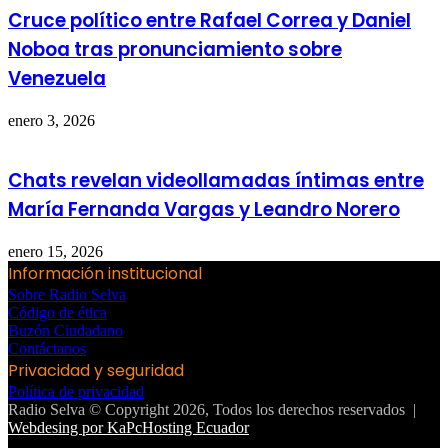
Cruce político entre Rafael Correa y Daniel
Noboa tras pronunciamiento sobre
Venezuela
enero 3, 2026
Chats revelan videollamadas íntimas entre
María Fernanda Vargas y Leandro Norero
enero 15, 2026
Información institucional
Sobre Radio Selva
Código de ética
Buzón Ciudadano
Contáctanos
Privacidad y seguridad
Política de privacidad
Radio Selva © Copyright 2026, Todos los derechos reservados |
Webdesing por KaPcHosting Ecuador