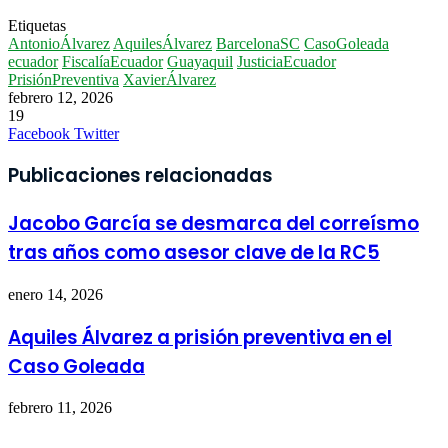
Etiquetas
AntonioÁlvarez
AquilesÁlvarez
BarcelonaSC
CasoGoleada
ecuador
FiscalíaEcuador
Guayaquil
JusticiaEcuador
PrisiónPreventiva
XavierÁlvarez
febrero 12, 2026
19
LinkedIn
Pinterest
WhatsApp
Telegram
Imprimir
Facebook
Twitter
Publicaciones relacionadas
Jacobo García se desmarca del correísmo
tras años como asesor clave de la RC5
enero 14, 2026
Aquiles Álvarez a prisión preventiva en el
Caso Goleada
febrero 11, 2026