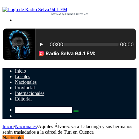
Buscar
por
Inicio
Locales
Nacionales
Provincial
Internacionales
Editorial
Buscar
Switch
por
skin
Inicio
/
Nacionales
/
Aquiles Álvarez va a Latacunga y sus hermanos
serán trasladados a la cárcel de Turi en Cuenca
Nacionales