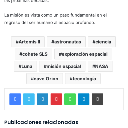
las próximas décadas.
La misión es vista como un paso fundamental en el
regreso del ser humano al espacio profundo.
Artemis II
astronautas
ciencia
cohete SLS
exploración espacial
Luna
misión espacial
NASA
nave Orion
tecnología
LinkedIn
Pinterest
WhatsApp
Telegram
Imprimir
Publicaciones relacionadas