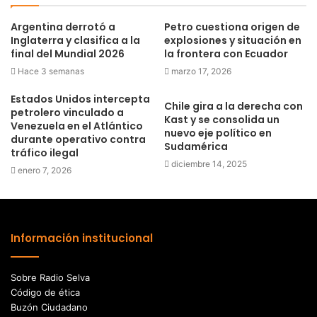
Argentina derrotó a
Petro cuestiona origen de
Inglaterra y clasifica a la
explosiones y situación en
final del Mundial 2026
la frontera con Ecuador
Hace 3 semanas
marzo 17, 2026
Estados Unidos intercepta
Chile gira a la derecha con
petrolero vinculado a
Kast y se consolida un
Venezuela en el Atlántico
nuevo eje político en
durante operativo contra
Sudamérica
tráfico ilegal
diciembre 14, 2025
enero 7, 2026
Información institucional
Sobre Radio Selva
Código de ética
Buzón Ciudadano