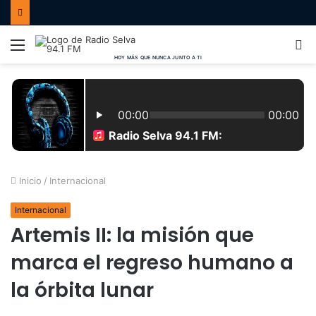
Menú
B
p
Inicio
/
Internacional
Internacional
Artemis II: la misión que
marca el regreso humano a
la órbita lunar