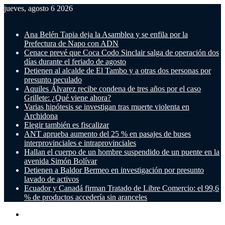
jueves, agosto 6 2026
Noticias de última hora
Ana Belén Tapia deja la Asamblea y se enfila por la
Prefectura de Napo con ADN
Cenace prevé que Coca Codo Sinclair salga de operación dos
días durante el feriado de agosto
Detienen al alcalde de El Tambo y a otras dos personas por
presunto peculado
Aquiles Álvarez recibe condena de tres años por el caso
Grillete: ¿Qué viene ahora?
Varias hipótesis se investigan tras muerte violenta en
Archidona
Elegir también es fiscalizar
ANT aprueba aumento del 25 % en pasajes de buses
interprovinciales e intraprovinciales
Hallan el cuerpo de un hombre suspendido de un puente en la
avenida Simón Bolívar
Detienen a Baldor Bermeo en investigación por presunto
lavado de activos
Ecuador y Canadá firman Tratado de Libre Comercio: el 99,6
% de productos accedería sin aranceles
Menú