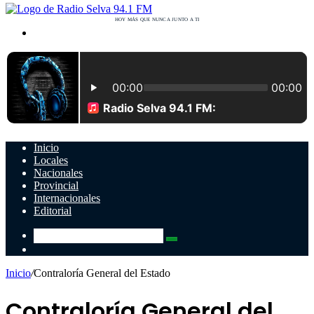
Buscar
por
Inicio
Locales
Nacionales
Provincial
Internacionales
Editorial
Buscar
Switch
por
skin
Inicio
/
Contraloría General del Estado
Contraloría General del