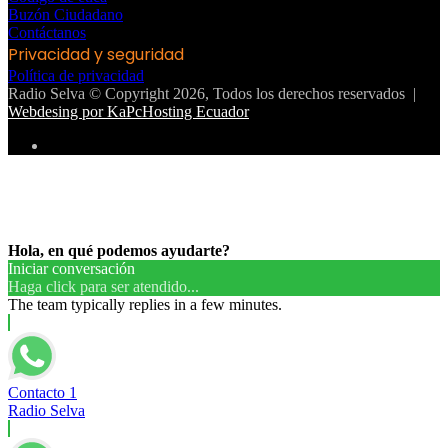
Buzón Ciudadano
Contáctanos
Privacidad y seguridad
Política de privacidad
Radio Selva © Copyright 2026, Todos los derechos reservados |
Webdesing por KaPcHosting Ecuador
Instagram
Botón
volver
arriba
Hola, en qué podemos ayudarte?
Iniciar conversación
Haga click para ser atendido...
The team typically replies in a few minutes.
Contacto 1
Radio Selva