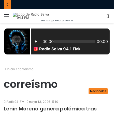
Menú
B
p
Inicio
/
correísmo
correísmo
Nacionales
Radio941FM
mayo 13, 2026
10
Lenín Moreno genera polémica tras