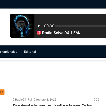
ernacionales
Editorial
les
Radio941FM
febrero 8, 2026
29