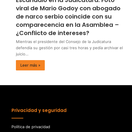
Escándalo en la Judicatura: Foto
viral de Mario Godoy con abogado
de narco serbio coincide con su
comparecencia en la Asamblea –
¿Conflicto de intereses?
Mientras el presidente del Consejo de la Judicatura
defendía su gestión por casi tres horas y pedía archivar el
juicio…
Leer más »
Privacidad y seguridad
Política de privacidad