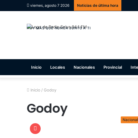
viernes, agosto 7 2026
Noticias de última hora
Inicio
Locales
Nacionales
Provincial
Int
Inicio
/
Godoy
Godoy
Naciona