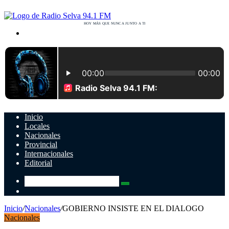
Buscar
por
Inicio
Locales
Nacionales
Provincial
Internacionales
Editorial
Buscar
Switch
por
skin
Inicio
/
Nacionales
/
GOBIERNO INSISTE EN EL DIALOGO
Nacionales