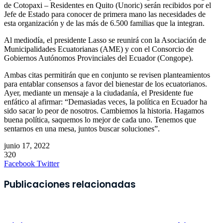
de Cotopaxi – Residentes en Quito (Unoric) serán recibidos por el
Jefe de Estado para conocer de primera mano las necesidades de
esta organización y de las más de 6.500 familias que la integran.
Al mediodía, el presidente Lasso se reunirá con la Asociación de
Municipalidades Ecuatorianas (AME) y con el Consorcio de
Gobiernos Autónomos Provinciales del Ecuador (Congope).
Ambas citas permitirán que en conjunto se revisen planteamientos
para entablar consensos a favor del bienestar de los ecuatorianos.
Ayer, mediante un mensaje a la ciudadanía, el Presidente fue
enfático al afirmar: “Demasiadas veces, la política en Ecuador ha
sido sacar lo peor de nosotros. Cambiemos la historia. Hagamos
buena política, saquemos lo mejor de cada uno. Tenemos que
sentarnos en una mesa, juntos buscar soluciones”.
junio 17, 2022
320
LinkedIn
Pinterest
WhatsApp
Telegram
Imprimir
Facebook
Twitter
Publicaciones relacionadas