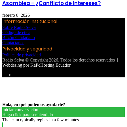
Asamblea – ¿Conflicto de intereses?
febrero 8, 2026
Información institucional
Sobre Radio Selva
Código de ética
Buzón Ciudadano
Contáctanos
Privacidad y seguridad
Política de privacidad
Radio Selva © Copyright 2026, Todos los derechos reservados |
Webdesing por KaPcHosting Ecuador
Instagram
Facebook
Twitter
WhatsApp
Telegram
Botón
volver
arriba
Hola, en qué podemos ayudarte?
Iniciar conversación
Haga click para ser atendido...
The team typically replies in a few minutes.