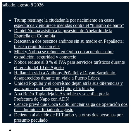
sábado, agosto 8 2026
Noticias de última hora
Trump restringe la ciudadanía por nacimiento en casos
específicos y endurece medidas contra el “turismo de parto”
Daniel Noboa asistirá a la posesión de Abelardo de la
Espriella en Colombia
Rescatan a dos oseznos andinos sin su madre en Papallacta;
buscan reunirlos con ella
Milei y Noboa se reúnen en Quito con acuerdos sobre
extradición, seguridad y comercio
Noboa reduce al 8 % el IVA para servicios turísticos durante
el feriado del 10 de Agosto
Hallan sin vida a Anthony Peñafiel y Dayan Sarmiento,
desaparecidos durante un viaje a Puerto López
Unidad Popular y el correísmo dejan atrás sus diferencias y
avanzan en un frente por Quito y Pichincha
Ana Belén Tapia deja la Asamblea y se enfila por la
Prefectura de Napo con ADN
Cenace prevé que Coca Codo Sinclair salga de operación dos
días durante el feriado de agosto
Detienen al alcalde de El Tambo y a otras dos personas por
presunto peculado
Menú