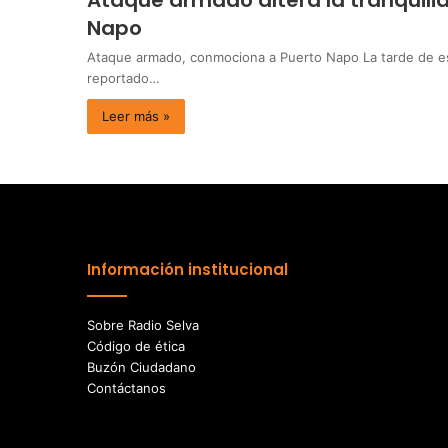
Ataque armado altera la tranquilid
Napo
Ataque armado, conmociona a Puerto Napo La tarde de es
reportado…
Leer más »
Información institucional
Sobre Radio Selva
Código de ética
Buzón Ciudadano
Contáctanos