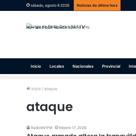
sábado, agosto 8 2026
Noticias de última hora
Inicio
Locales
Nacionales
Provincial
Int
Inicio
/
ataque
ataque
Radio941FM
febrero 17, 2026