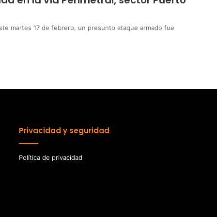
ad en la vía Perimetral, sector Puerto
te martes 17 de febrero, un presunto ataque armado fue
Privacidad y seguridad
Política de privacidad