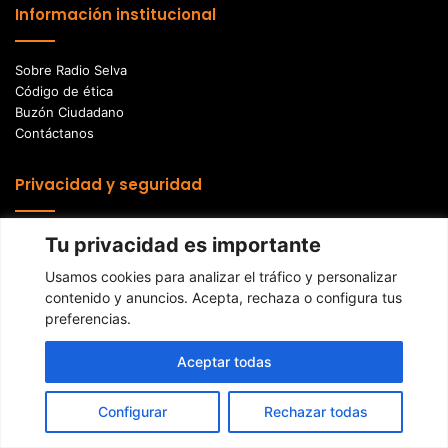
Información institucional
Sobre Radio Selva
Código de ética
Buzón Ciudadano
Contáctanos
Privacidad y seguridad
Política de privacidad
Tu privacidad es importante
Usamos cookies para analizar el tráfico y personalizar
contenido y anuncios. Acepta, rechaza o configura tus
preferencias.
Radio Selva © Copyright 2026, Todos los derechos reservados |
Webdesing por KaPcHosting Ecuador
Aceptar todas
Hola, en qué podemos
Instagram
Configurar
Rechazar todas
ayudarte?