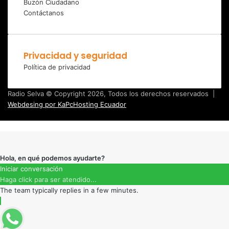
Buzón Ciudadano
Contáctanos
Privacidad y seguridad
Política de privacidad
Radio Selva © Copyright 2026, Todos los derechos reservados |
Webdesing por KaPcHosting Ecuador
Instagram
Botón
volver
arriba
Hola, en qué podemos ayudarte?
Iniciar conversación
Haga click para ser atendido...
The team typically replies in a few minutes.