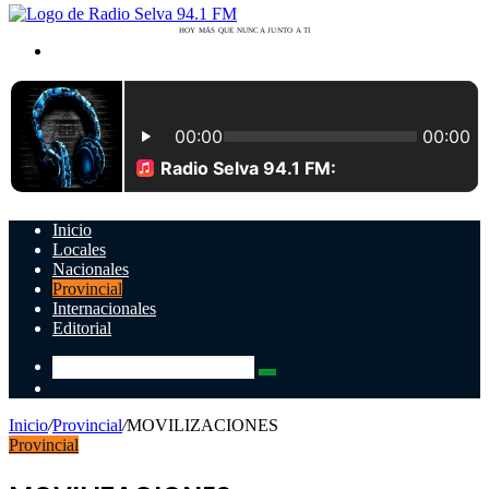
Buscar
por
Inicio
Locales
Nacionales
Provincial
Internacionales
Editorial
Buscar
Switch
por
skin
Inicio
/
Provincial
/
MOVILIZACIONES
Provincial