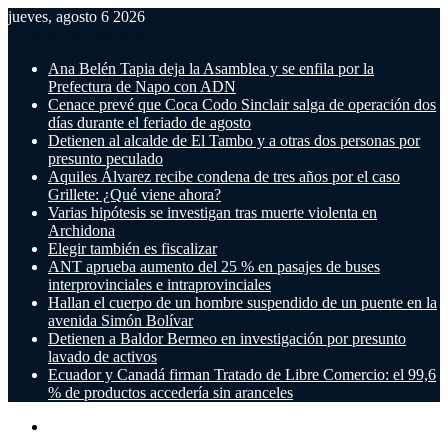
jueves, agosto 6 2026
Noticias de última hora
Ana Belén Tapia deja la Asamblea y se enfila por la
Prefectura de Napo con ADN
Cenace prevé que Coca Codo Sinclair salga de operación dos
días durante el feriado de agosto
Detienen al alcalde de El Tambo y a otras dos personas por
presunto peculado
Aquiles Álvarez recibe condena de tres años por el caso
Grillete: ¿Qué viene ahora?
Varias hipótesis se investigan tras muerte violenta en
Archidona
Elegir también es fiscalizar
ANT aprueba aumento del 25 % en pasajes de buses
interprovinciales e intraprovinciales
Hallan el cuerpo de un hombre suspendido de un puente en la
avenida Simón Bolívar
Detienen a Baldor Bermeo en investigación por presunto
lavado de activos
Ecuador y Canadá firman Tratado de Libre Comercio: el 99,6
% de productos accedería sin aranceles
Menú