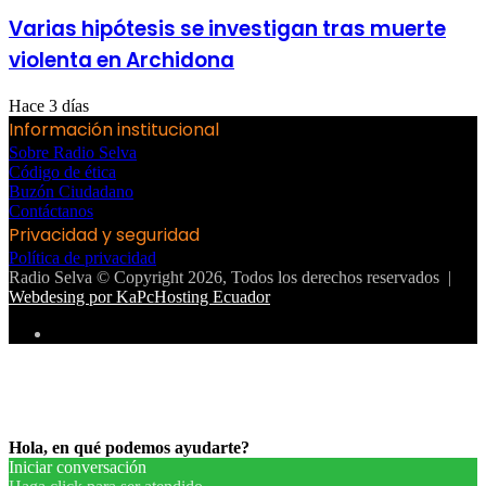
Varias hipótesis se investigan tras muerte
violenta en Archidona
Hace 3 días
Información institucional
Sobre Radio Selva
Código de ética
Buzón Ciudadano
Contáctanos
Privacidad y seguridad
Política de privacidad
Radio Selva © Copyright 2026, Todos los derechos reservados |
Webdesing por KaPcHosting Ecuador
Instagram
Facebook
Twitter
WhatsApp
Telegram
Botón
volver
arriba
Hola, en qué podemos ayudarte?
Iniciar conversación