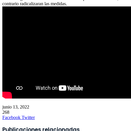
contrario radicalizaran las medidas.
junio 13, 2022
268
LinkedIn
Pinterest
WhatsApp
Telegram
Imprimir
Facebook
Twitter
Publicaciones relacionadas