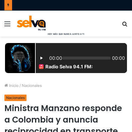
Menú
B
p
Inicio
/
Nacionales
Nacionales
Ministra Manzano responde
a Colombia y anuncia
reciprocidad en transporte